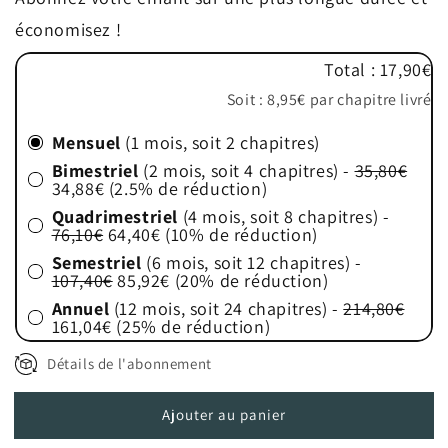
à
à
économisez !
partir
partir
de
de
Total : 17,90€
4
4
ans
ans
Soit : 8,95€ par chapitre livré
-
-
Les
Les
Mensuel
(1 mois, soit 2 chapitres)
Écailles
Écailles
Bimestriel
(2 mois, soit 4 chapitres) -
35,80€
de
de
34,88€ (2.5% de réduction)
Molokai
Molokai
Quadrimestriel
(4 mois, soit 8 chapitres) -
76,10€
64,40€ (10% de réduction)
Semestriel
(6 mois, soit 12 chapitres) -
107,40€
85,92€ (20% de réduction)
Annuel
(12 mois, soit 24 chapitres) -
214,80€
161,04€ (25% de réduction)
Détails de l'abonnement
Vous souscrivez donc à un système d'abonnement qui sera reconduit après la période choisie (mensuelle, bimestrielle, quadrimestrielle, semetrielle ou annuelle). Évidemment, vous avez un contrôle total sur celui-ci et vous pouvez l'arrêter à tout moment.
Si vous avez un code d'activation, celui-ci vous offre deux mois d'abonnement d'une valeur de 34,88eur. N'oubliez pas de stopper cet abonnement si vous ne voulez pas le reconduire (vous recevrez un rappel quelques jours avant par mail).
Ajouter au panier