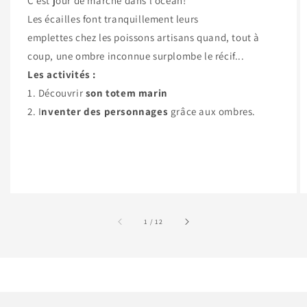
C’est jour de marché dans l’océan!
Les écailles font tranquillement leurs
emplettes chez les poissons artisans quand, tout à
coup, une ombre inconnue surplombe le récif...
Les activités :
1. Découvrir
son totem marin
2. I
nventer des personnages
grâce aux ombres.
sur
1
/
12