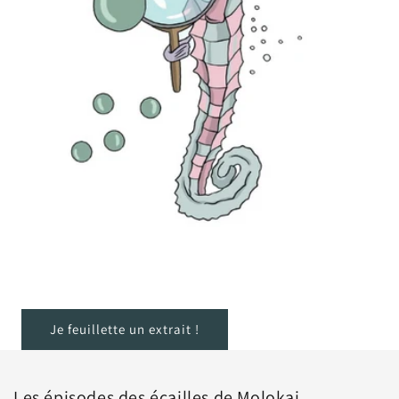
Je feuillette un extrait !
Les épisodes des écailles de Molokai