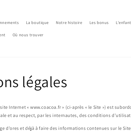
onnements
La boutique
Notre histoire
Les bonus
L'enfant
ent
Où nous trouver
ns légales
site Internet « www.coacoa.fr » (ci-après « le Site ») est subor
ale et au respect, par les internautes, des conditions d’utilisa
ge d’ores et déjà à faire des informations contenues sur le Sit