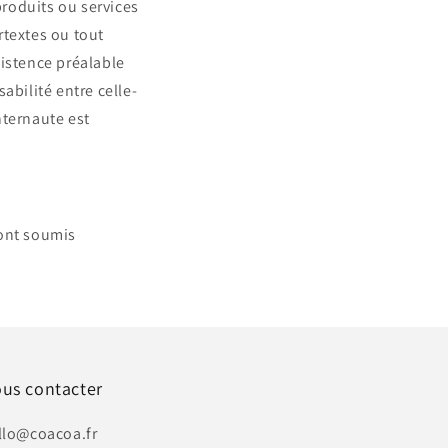
roduits ou services
ertextes ou tout
existence préalable
abilité entre celle-
internaute est
sont soumis
us contacter
llo@coacoa.fr