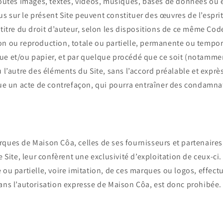
 toutes images, textes, vidéos, musiques, bases de données ou
 sur le présent Site peuvent constituer des œuvres de l’esprit
 titre du droit d’auteur, selon les dispositions de ce même Cod
on ou reproduction, totale ou partielle, permanente ou tempor
ue et/ou papier, et par quelque procédé que ce soit (notammen
u l’autre des éléments du Site, sans l’accord préalable et exprè
tue un acte de contrefaçon, qui pourra entraîner des condamnat
ques de Maison Côa, celles de ses fournisseurs et partenaires,
e Site, leur confèrent une exclusivité d’exploitation de ceux-ci
 ou partielle, voire imitation, de ces marques ou logos, effectu
ans l’autorisation expresse de Maison Côa, est donc prohibée.