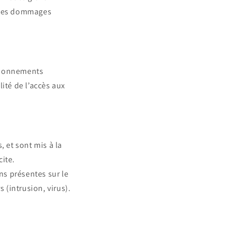
r des dommages
ctionnements
ité de l’accès aux
, et sont mis à la
cite.
ns présentes sur le
 (intrusion, virus).