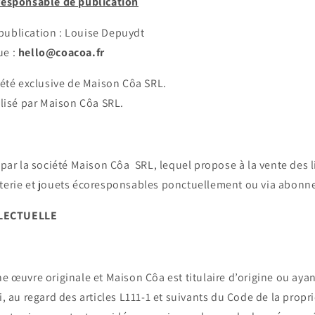
 responsable de publication
publication : Louise Depuydt
ue :
hello@coacoa.fr
riété exclusive de Maison Côa SRL.
éalisé par Maison Côa SRL.
é par la société Maison Côa SRL, lequel propose à la vente des l
eterie et jouets écoresponsables ponctuellement ou via abon
LECTUELLE
ne œuvre originale et Maison Côa est titulaire d’origine ou ayan
i, au regard des articles L111-1 et suivants du Code de la propri