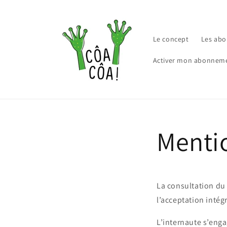
et
passer
au
contenu
Le concept
Les ab
Activer mon abonnem
Mentio
La consultation du 
l’acceptation intégr
L’internaute s’enga