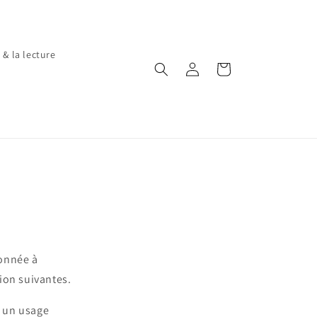
 & la lecture
Connexion
Panier
donnée à
tion suivantes.
e un usage