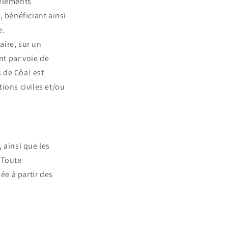
 éléments
, bénéficiant ainsi
e.
aire, sur un
t par voie de
s de Côa! est
ions civiles et/ou
 ainsi que les
. Toute
ée à partir des