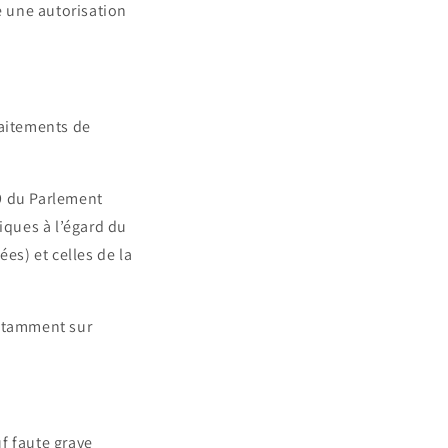
e une autorisation
raitements de
9 du Parlement
iques à l’égard du
es) et celles de la
notamment sur
uf faute grave